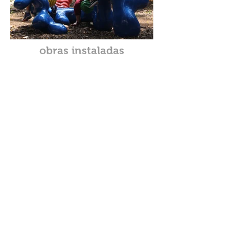
obras instaladas
SESC Pompéia, Projeto ALPAPATO, APAE,
CIAM, Escola Porto Seguro, Escola Beacon,
Escola do Bairro, Colégio Marista, Einstein
Paraisópolis, Lar das Crianças, Open Mall
Square, Casa da Toca, Empreendimentos
Cyrela, EZTEC, TEGRA, entre outros.