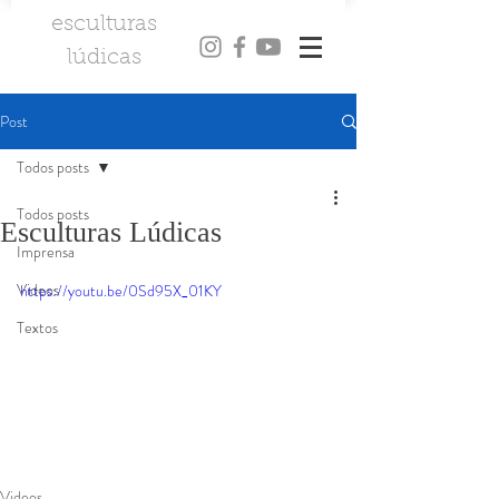
esculturas
l
údicas
Post
Todos posts
Todos posts
Esculturas Lúdicas
Imprensa
Videos
https://youtu.be/0Sd95X_01KY
Textos
Videos